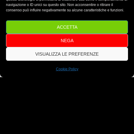
5
navigazione o ID unici su questo sito. Non acconsentire o ritirare il
consenso può influire negativamente su alcune caratteristiche e funzioni.
F
R
ACCETTA
E
E
L
NEGA
I
F
E
VISUALIZZA LE PREFERENZE
S
T
HOME
NOI
INFO
Eventi
Cookie
Photo
Y
Cookie Policy
L
E
C
L
U
B
–
I
L
C
L
U
B
P