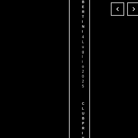
1
3
B
E
1
R
1
T
I
N
I
4
L
u
g
l
i
o
2
0
2
5
C
L
U
B
P
R
I