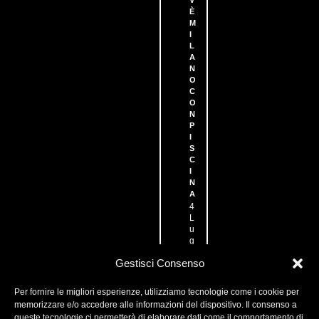
V
È
M
I
L
A
N
O
C
O
N
P
I
S
C
I
N
A
4
L
u
g
l
Gestisci Consenso
i
o
2
Per fornire le migliori esperienze, utilizziamo tecnologie come i cookie per
0
memorizzare e/o accedere alle informazioni del dispositivo. Il consenso a
2
queste tecnologie ci permetterà di elaborare dati come il comportamento di