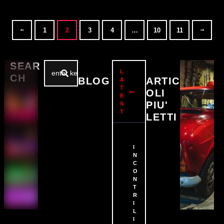
1
2
3
4
…
10
11
SEAR
L
CH
BLOG
ARTIC
A
T
OLI
E
PIU'
S
T
VIN
LETTI
YL
I
1
N
C
O
N
CLU
PRI
T
B
VE
R
CLU
I
B
L
I
BAR