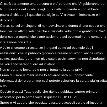
Ci sarà certamente una persona o piu’ persone che Vi guideranno per
la prima volta nel locale fategli pure delle domande e non abbiate
paura di chiedergli qualche consiglio se Vi trovate in imbarazzo o in
difficolta’.
Cerca, se sei un singolo, di non avvicinare la donna di una coppia che
trovi per un attimo sola, perchè il piu’ delle volte non è gradito dal “lui”
della coppia attendi che siano assieme e poi eventualmente cerca una
interazione con i due.
A volte si creano circostanze intriganti come ad esempio degli
esibizionisti che in pubblico giocano e creano situazioni anche un’po’
spinte, guardate pure, non giudicateli, avvicinatevi ma non disturbateli,
se vorranno saranno loro ad invitarvi.
Non si portano bevande e non si fuma nella zona privè.
Prima di usare le mani usate lo sguardo sarà piu’ convincente.
Informatevi del programma così potrete sciegliere la serata piu’ gradita
a Voi.
Questo è quasi Tutto quello che ritengo dobbiate sapere prima di
accostarvi per la prima volta in questo CLUB PRIVE.
Spero e Vi auguro che possiate passare piacevoli serate all’insegna