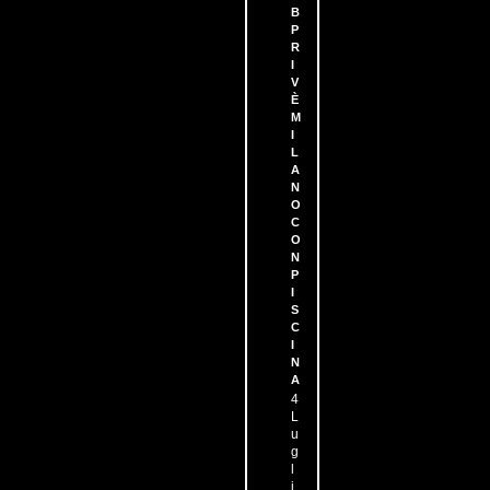
B
P
R
I
V
È
M
I
L
A
N
O
C
O
N
P
I
S
C
I
N
A
4
L
u
g
l
i