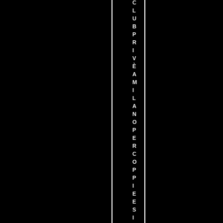
C
L
U
B
P
R
I
V
È
A
M
I
L
A
N
O
P
E
R
C
O
P
P
I
E
E
S
I