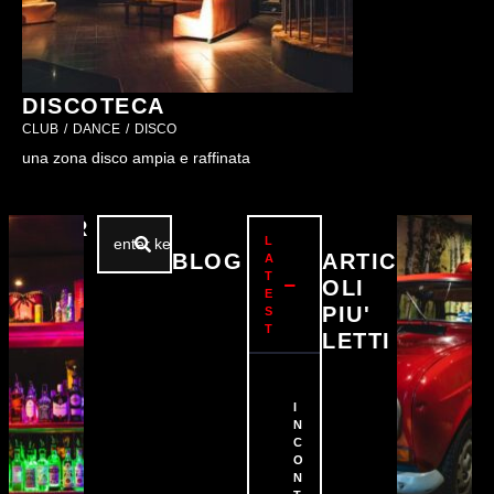
DISCOTECA
CLUB
/
DANCE
/
DISCO
una zona disco ampia e raffinata
SEAR
L
CH
BLOG
ARTIC
A
T
OLI
E
PIU'
S
T
VIN
LETTI
YL
I
1
N
C
O
N
CLU
PRI