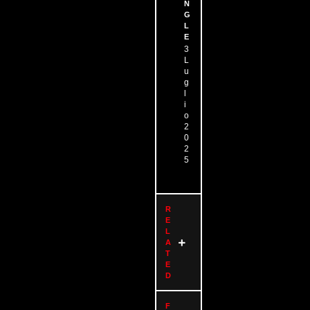
N
G
L
E
3
L
u
g
l
i
o
2
0
2
5
R
E
L
A
T
E
D
F