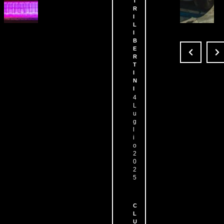
T
B
VE
R
CLU
I
B
L
I
BAR
1
3
B
E
1
R
1
T
I
N
I
4
L
u
g
l
i
o
2
0
2
5
C
L
U