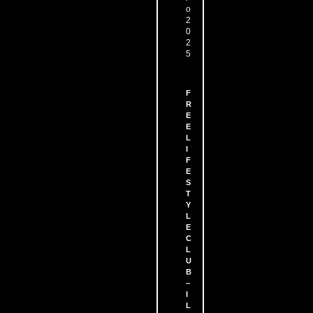
o
2
0
2
5
F
R
E
E
L
I
F
E
S
T
Y
L
E
C
L
U
B
–
I
L